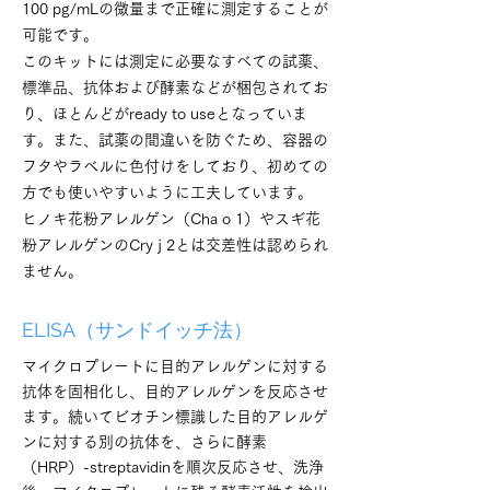
100 pg/mLの微量まで正確に測定することが
可能です。
このキットには測定に必要なすべての試薬、
標準品、抗体および酵素などが梱包されてお
り、ほとんどがready to useとなっていま
す。また、試薬の間違いを防ぐため、容器の
フタやラベルに色付けをしており、初めての
方でも使いやすいように工夫しています。
ヒノキ花粉アレルゲン（Cha o 1）やスギ花
粉アレルゲンのCry j 2とは交差性は認められ
ません。
ELISA（サンドイッチ法）
マイクロプレートに目的アレルゲンに対する
抗体を固相化し、目的アレルゲンを反応させ
ます。続いてビオチン標識した目的アレルゲ
ンに対する別の抗体を、さらに酵素
（HRP）-streptavidinを順次反応させ、洗浄