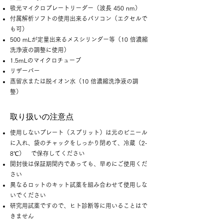
吸光マイクロプレートリーダー（波長 450 nm）
付属解析ソフトの使用出来るパソコン（エクセルで
も可）
500 mLが定量出来るメスシリンダー等（10 倍濃縮
洗浄液の調整に使用）
1.5mLのマイクロチューブ
リザーバー
蒸留水または脱イオン水（10 倍濃縮洗浄液の調
整）
取り扱いの注意点
使用しないプレート（スプリット）は元のビニール
に入れ、袋のチャックをしっかり閉めて、冷蔵（2-
8℃） で保存してください
開封後は保証期間内であっても、早めにご使用くだ
さい
異なるロットのキット試薬を組み合わせて使用しな
いでください
研究用試薬ですので、ヒト診断等に用いることはで
きません