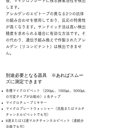
後、マイクロプレートに残る酵素活性を検出
します。
アレルゲンのエピトープの異なる2つの抗体
の組み合わせを使用しており、反応の特異性
が高くなります。サンドイッチ法は高い検出
精度を求められる場合に有効な方法です。そ
の代わり、遺伝子組み換えで作製されたアレ
ルゲン（リコンビナント）は検出できませ
ん。
別途必要となる器具 ※あればスムー
ズに測定できます
各種マイクロピペット （200µL、1000µL、5000µL
の可変タイプがお勧め）と各チップ
マイクロチューブミキサー
マイクロプレートウォッシャー（洗瓶またはマルチ
チャンネルピペットでも可）
8連または12連マルチチャンネルピペット（連続分
注器でも可）