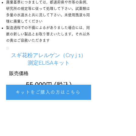
廃棄基準につきましては、都道府県や市等の条例、
研究所の規定等に従って処理して下さい。試薬類は
多量の水道水と共に流して下さい。未使用残液も同
様に廃棄してください
製造過程での不備によるがありました場合には、同
数の新しい製品とお取り替えいたします。それ以外
の責はご容赦いただきます
スギ花粉アレルゲン（Cry j 1）
測定ELISAキット
販売価格
55,000円 (税込)
キットをご購入の方はこちら