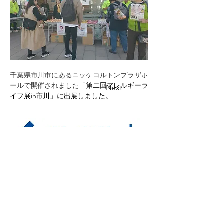
千葉県市川市にあるニッケコルトンプラザホ
ールで開催されました「
第二回アレルギーラ
Previous
Next
イフ展in市川」に出展しました。
株式会社 CLAY Lab
三重県伊賀市ゆめが丘１丁目３-３
ゆめテクノ伊賀１号室
TEL：0595-41-1076
Mail：
info@clay-lab.com